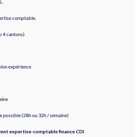
S,
pertise comptable.
o 4 cantons)
elon expérience
aine
 possible (28h ou 32h / semaine)
client expertise-comptable finance CDI