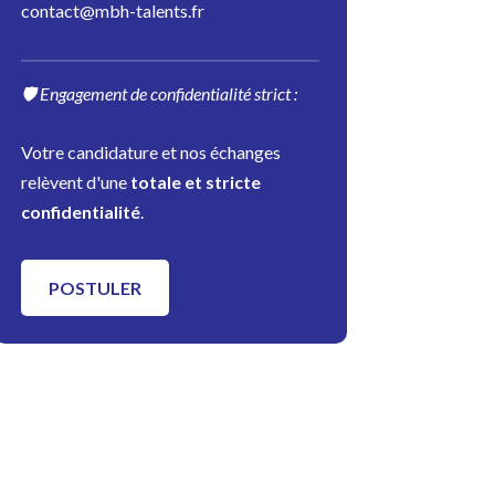
contact@mbh-talents.fr
🛡️ Engagement de confidentialité strict :
Votre candidature et nos échanges
relèvent d'une
totale et stricte
confidentialité
.
POSTULER